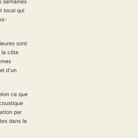
es semaines
 local qui
us-
ieures sont
 la côte
mêmes
iel d'un
selon ce que
coustique
ation par
ntes dans le