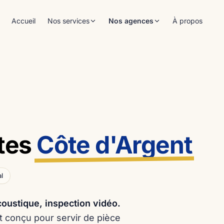
Accueil
Nos services
Nos agences
À propos
Dégâts des eaux
Côte d'Argent
01
40/33
Surconsommation d'eau
Gironde
02
33
Fuite sur piscine
Landes
03
40
Localisation et traçage de
Pays Basque
64
04
réseaux
Pyrénées-Atlantiques
64
ites
Côte d'Argent
Diagnostic des réseaux
05
humides
Ouvrir mon agence
l
oustique, inspection vidéo.
t conçu pour servir de pièce