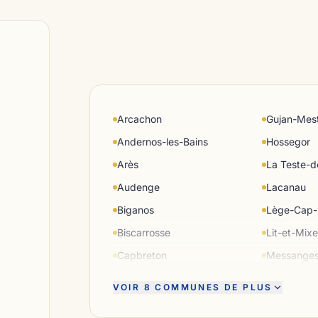
Arcachon
Gujan-Mes
Andernos-les-Bains
Hossegor
Arès
La Teste-
Audenge
Lacanau
Biganos
Lège-Cap-
Biscarrosse
Lit-et-Mix
Capbreton
Messange
VOIR 8 COMMUNES DE PLUS