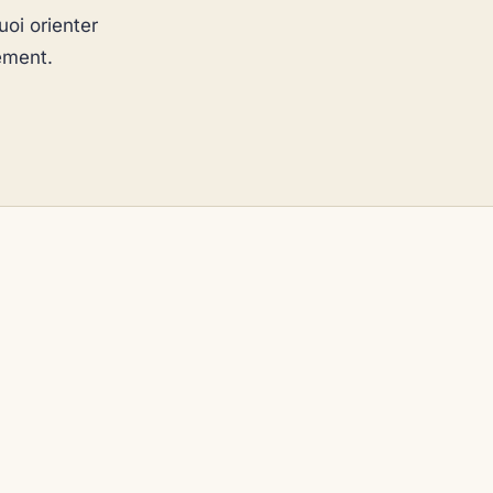
oi orienter
ement.