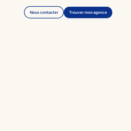
Nous contacter
Trouver mon agence
David Jamin
07 60 75 84 79
Appeler David