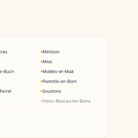
tras
Mimizan
Mios
de-Buch
Moliets-et-Maà
Parentis-en-Born
Ferret
Soustons
e
Vieux-Boucau-les-Bains
s