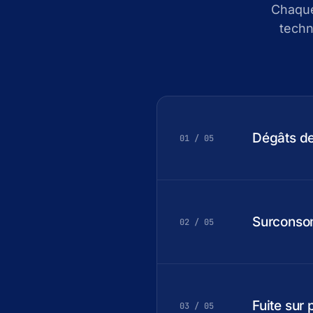
Chaque
techn
Dégâts d
01 / 05
Surconso
02 / 05
Fuite sur 
03 / 05