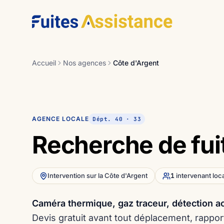
Aller au contenu
Accueil
Nos agences
Côte d'Argent
AGENCE LOCALE
Dépt. 40 · 33
Recherche de fu
Intervention sur la Côte d'Argent
1
intervenant loca
Caméra thermique, gaz traceur, détection ac
Devis gratuit avant tout déplacement, rappor