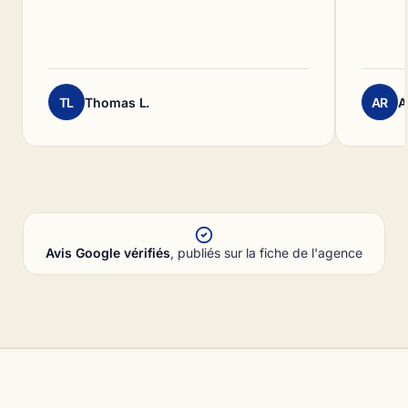
TL
Thomas L.
AR
A
Avis Google vérifiés
, publiés sur la fiche de l'agence