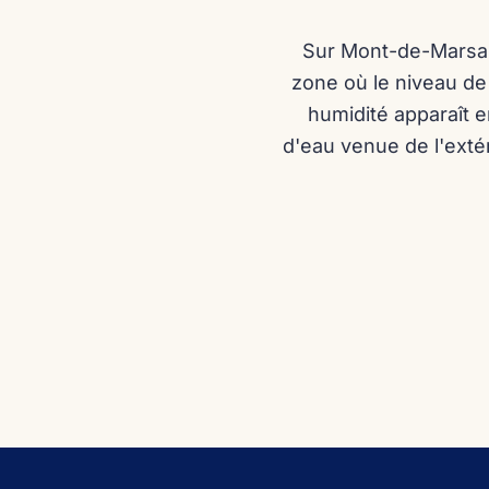
Sur Mont-de-Marsan,
zone où le niveau de
humidité apparaît e
d'eau venue de l'exté
Dami
06 81