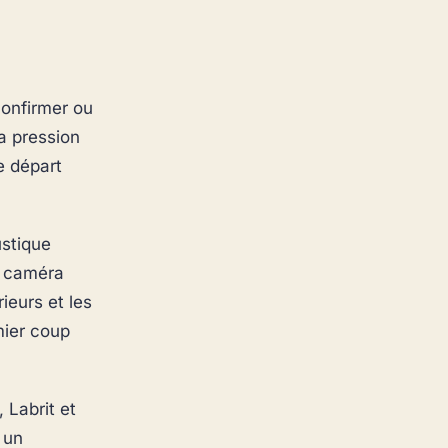
confirmer ou
sa pression
e départ
ustique
La caméra
ieurs et les
mier coup
 Labrit et
 un