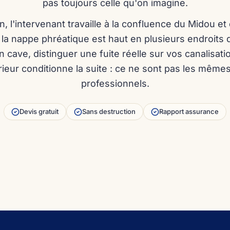
pas toujours celle qu'on imagine.
 l'intervenant travaille à la confluence du Midou e
 la nappe phréatique est haut en plusieurs endroits
n cave, distinguer une fuite réelle sur vos canalisa
rieur conditionne la suite : ce ne sont pas les même
professionnels.
en Dugoujon
Alexis Lebert
 68 16 15
06 71 92 65 28
Devis gratuit
Sans destruction
Rapport assurance
Appeler Damien
Appeler Alexis