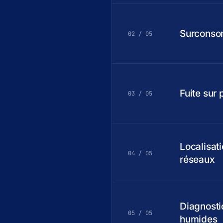
Surconso
02 / 05
Fuite sur 
03 / 05
Localisat
04 / 05
réseaux
Diagnosti
05 / 05
humides