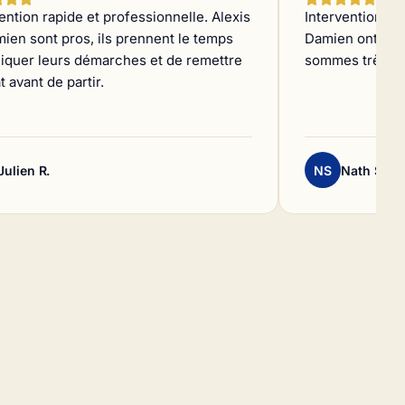
ention rapide et professionnelle. Alexis
Intervention rap
ien sont pros, ils prennent le temps
Damien ont été
liquer leurs démarches et de remettre
sommes très sat
t avant de partir.
Julien R.
NS
Nath Sam