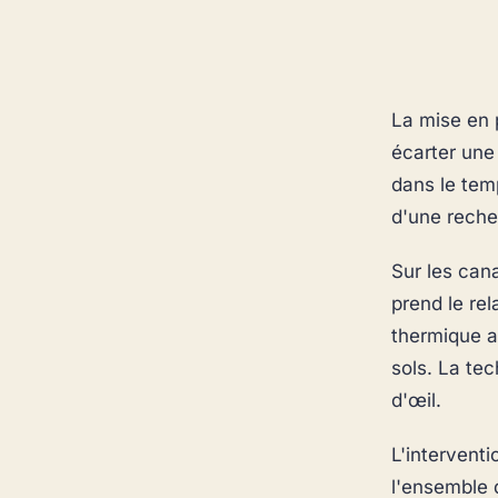
La mise en 
écarter une 
dans le temp
d'une reche
Sur les can
prend le rel
thermique ai
sols. La te
d'œil.
L'intervent
l'ensemble 