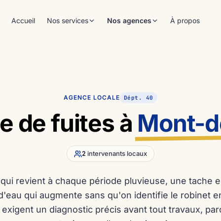
Accueil
Nos services
Nos agences
À propos
Dégâts des eaux
Côte d'Argent
01
40/33
Surconsommation d'eau
Gironde
02
33
Fuite sur piscine
Landes
03
40
AGENCE LOCALE
Dépt. 40
Localisation et traçage de
Pays Basque
64
 de fuites à
Mont-d
04
réseaux
Pyrénées-Atlantiques
64
Diagnostic des réseaux
05
humides
Ouvrir mon agence
2
intervenants locaux
qui revient à chaque période pluvieuse, une tache e
eau qui augmente sans qu'on identifie le robinet e
exigent un diagnostic précis avant tout travaux, par