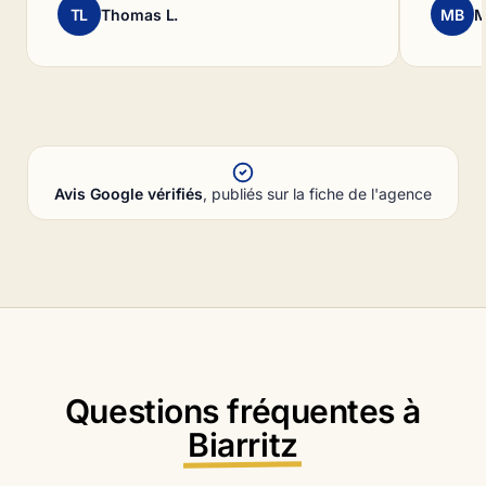
TL
Thomas L.
MB
M
Avis Google vérifiés
, publiés sur la fiche de l'agence
Questions fréquentes à
Biarritz