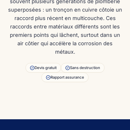
souvent plusieurs générations de plomberie
superposées : un tronçon en cuivre côtoie un
raccord plus récent en multicouche. Ces
raccords entre matériaux différents sont les
premiers points qui lâchent, surtout dans un
air côtier qui accélère la corrosion des
métaux.
Yannick Dugachard
Devis gratuit
Sans destruction
06 09 81 10 84
Rapport assurance
Appeler Yannick