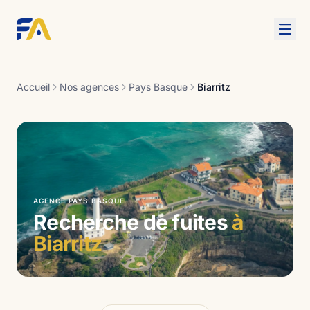
Aller au contenu
Accueil
Nos agences
Pays Basque
Biarritz
AGENCE PAYS BASQUE
Recherche de fuites
à
Biarritz