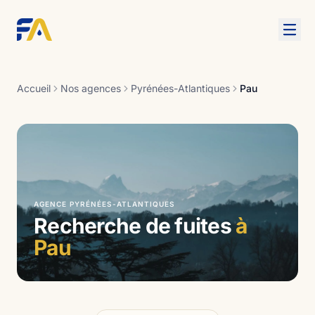
Aller au contenu
Accueil
Nos agences
Pyrénées-Atlantiques
Pau
AGENCE PYRÉNÉES-ATLANTIQUES
Recherche de fuites
à
Pau