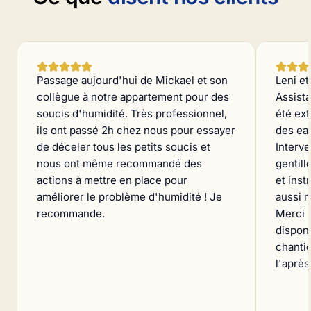
Passage aujourd'hui de Mickael et son
Leni et
collègue à notre appartement pour des
Assist
soucis d'humidité. Très professionnel,
été ex
ils ont passé 2h chez nous pour essayer
des ea
de déceler tous les petits soucis et
Interve
nous ont même recommandé des
gentill
actions à mettre en place pour
et inst
améliorer le problème d'humidité ! Je
aussi m
recommande.
Merci 
disponi
chantie
l'aprè