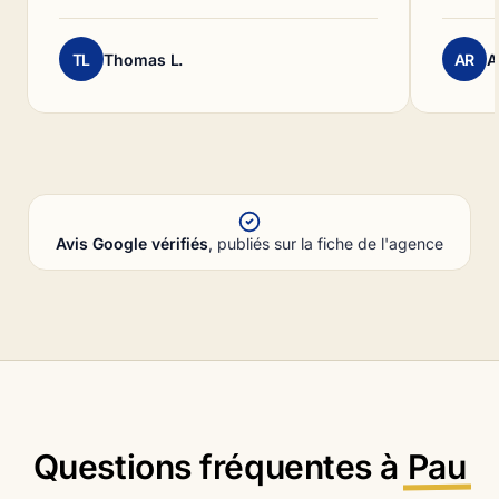
TL
Thomas L.
AR
A
Avis Google vérifiés
, publiés sur la fiche de l'agence
Questions fréquentes à
Pau