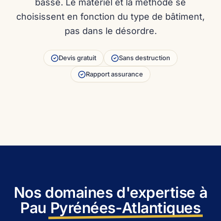
basse. Le matériel et la méthode se
choisissent en fonction du type de bâtiment,
pas dans le désordre.
Mickael Tuffreau
Léni Martinez
Devis gratuit
Sans destruction
07 72 41 84 08
06 98 78 09 87
Rapport assurance
Appeler Mickael
Appeler Léni
Nos domaines d'expertise à
Pau
Pyrénées-Atlantiques